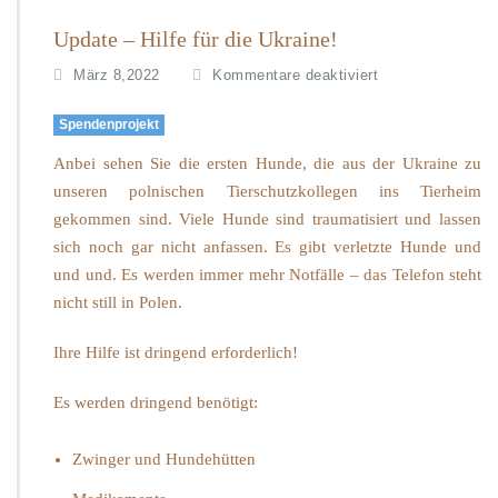
Update – Hilfe für die Ukraine!
f
März 8,2022
Kommentare deaktiviert
ü
r
Spendenprojekt
U
p
Anbei sehen Sie die ersten Hunde, die aus der Ukraine zu
d
unseren polnischen Tierschutzkollegen ins Tierheim
a
gekommen sind. Viele Hunde sind traumatisiert und lassen
t
sich noch gar nicht anfassen. Es gibt verletzte Hunde und
e
–
und und. Es werden immer mehr Notfälle – das Telefon steht
H
nicht still in Polen.
i
l
Ihre Hilfe ist dringend erforderlich!
f
e
Es werden dringend benötigt:
f
ü
r
Zwinger und Hundehütten
d
i