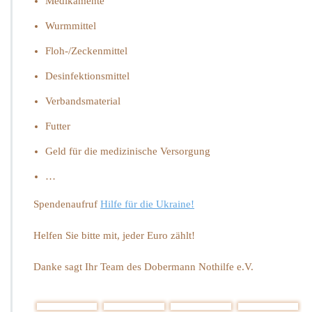
Medikamente
e
Wurmmittel
U
k
Floh-/Zeckenmittel
r
a
Desinfektionsmittel
i
n
Verbandsmaterial
e!
Futter
Geld für die medizinische Versorgung
…
Spendenaufruf
Hilfe für die Ukraine!
Helfen Sie bitte mit, jeder Euro zählt!
Danke sagt Ihr Team des Dobermann Nothilfe e.V.