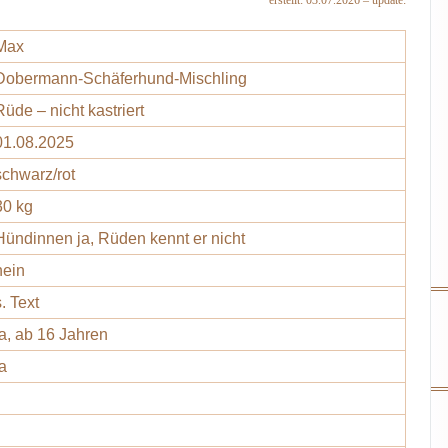
erstellt: 03.07.2026 – update:
Max
Dobermann-Schäferhund-Mischling
Rüde – nicht kastriert
01.08.2025
schwarz/rot
30 kg
Hündinnen ja, Rüden kennt er nicht
nein
s. Text
ja, ab 16 Jahren
ja