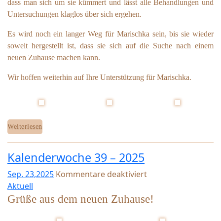
dass man sich um sie kümmert und lässt alle Behandlungen und
F
Untersuchungen klaglos über sich ergehen.
M
A
Es wird noch ein langer Weg für Marischka sein, bis sie wieder
R
soweit hergestellt ist, dass sie sich auf die Suche nach einem
I
neuen Zuhause machen kann.
S
C
Wir hoffen weiterhin auf Ihre Unterstützung für Marischka.
H
K
A
Weiterlesen
Kalenderwoche 39 – 2025
Sep. 23,2025
Kommentare deaktiviert
f
Aktuell
ü
Grüße aus dem neuen Zuhause!
r
K