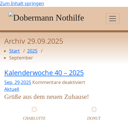
Zum Inhalt springen
Archiv 29.09.2025
Start
/
2025
/
September
Kalenderwoche 40 – 2025
Sep. 29,2025
Kommentare deaktiviert
f
Aktuell
ü
Grüße aus dem neuen Zuhause!
r
K
a
CHARLOTTE
DONUT
l
e