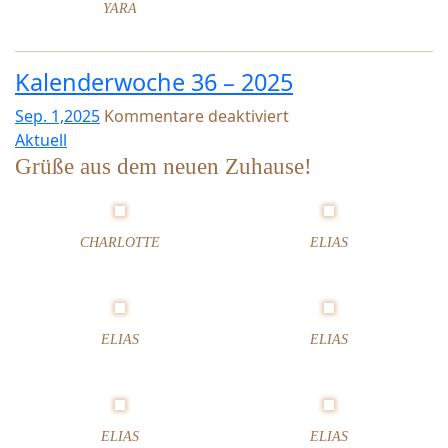
YARA
5
Kalenderwoche 36 – 2025
Sep. 1,2025
Kommentare deaktiviert
f
Aktuell
ü
Grüße aus dem neuen Zuhause!
r
K
a
CHARLOTTE
ELIAS
l
e
n
d
e
ELIAS
ELIAS
r
w
o
c
ELIAS
ELIAS
h