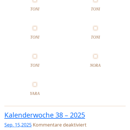
a
TONI
TONI
l
e
n
d
e
TONI
TONI
r
w
o
c
TONI
NORA
h
e
3
9
–
YARA
2
0
2
Kalenderwoche 38 – 2025
5
Sep. 15,2025
Kommentare deaktiviert