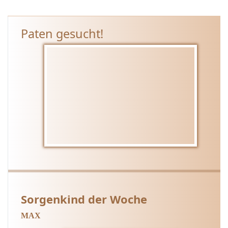
e
3
Paten gesucht!
6
–
2
0
2
5
Sorgenkind der Woche
MAX