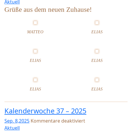
f
Aktuell
ü
Grüße aus dem neuen Zuhause!
r
K
a
MATTEO
ELIAS
l
e
n
d
e
ELIAS
ELIAS
r
w
o
c
ELIAS
ELIAS
h
e
3
Kalenderwoche 37 – 2025
8
–
Sep. 8,2025
Kommentare deaktiviert
2
f
Aktuell
0