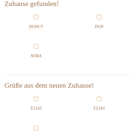
ü
Zuhause gefunden!
2
r
5
K
a
DONUT
DON
l
e
n
d
e
NORA
r
w
o
c
Grüße aus dem neuen Zuhause!
h
e
3
7
ELIAS
ELIAS
–
2
0
2