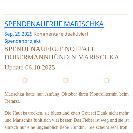
n
d
e
SPENDENAUFRUF MARISCHKA
r
w
Sep. 25,2025
Kommentare deaktiviert
o
f
Spendenprojekt
c
ü
SPENDENAUFRUF NOTFALL
h
r
DOBERMANNHÜNDIN MARISCHKA
e
S
4
P
Update 06.10.2025
0
E
–
N
2
D
0
E
Marischka hatte nun Anfang Oktober ihren Kontrolltermin beim
2
N
Tierarzt.
5
A
U
Die Haut ist trocken, sie blutet und eitert Gott sei Dank nicht mehr
F
und Marischka fühlt sich viel besser. Das Fieber ist weg und sie ist
R
einfach nur eine unglaublich liebe Hündin. Sie scheint sehr froh,
U