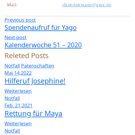
ü
Mail:
ilkabrinkmann@gmx.de
r
K
Previous post
i
Spendenaufruf für Yago
r
a
Next post
u
Kalenderwoche 51 – 2020
n
d
Releted Posts
M
Notfall
Patenschaften
a
Mai 14,2022
j
Hilferuf Josephine!
a
g
Weiterlesen
e
Notfall
s
Feb. 21,2021
u
Rettung für Maya
c
h
Weiterlesen
t
Notfall