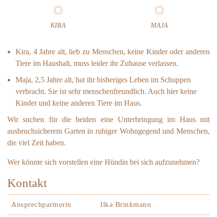
f
l
e
KIRA
MAJA
g
e
Kira, 4 Jahre alt, lieb zu Menschen, keine Kinder oder anderen
-
Tiere im Haushalt, muss leider ihr Zuhause verlassen.
o
d
Maja, 2,5 Jahre alt, hat ihr bisheriges Leben im Schuppen
e
verbracht. Sie ist sehr menschenfreundlich. Auch hier keine
r
Kinder und keine anderen Tiere im Haus.
E
Wir suchen für die beiden eine Unterbringung im Haus mit
n
d
ausbruchsicherem Garten in ruhiger Wohngegend und Menschen,
s
die viel Zeit haben.
t
Wer könnte sich vorstellen eine Hündin bei sich aufzunehmen?
e
l
Kontakt
l
e
Ansprechpartnerin
Ilka Brinkmann
f