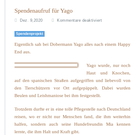
Spendenaufruf für Yago
f
Dez. 9,2020
Kommentare deaktiviert
ü
r
Spendenprojekt
S
p
Eigentlich sah bei Dobermann Yago alles nach einem Happy
e
End aus.
n
d
Yago wurde, nur noch
e
Haut und Knochen,
n
a
auf den spanischen Straßen aufgegriffen und liebevoll von
u
den Tierschützern vor Ort aufgepäppelt. Dabei wurden
f
Beulen und Leishmaniose bei ihm festgestellt.
r
u
Trotzdem durfte er in eine tolle Pflegestelle nach Deutschland
f
f
reisen, wo er nicht nur Menschen fand, die ihm weiterhin
ü
halfen, sondern auch seine Hundefreundin Mia kennen
r
lernte, die ihm Halt und Kraft gibt.
Y