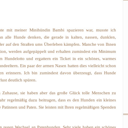
W
ute mit meiner Minihündin Bambi spazieren war, musste ich
n alle Hunde denken, die gerade in kalten, nassen, dunklen,
 oder auf den Straßen ums Überleben kämpfen. Manche von Ihnen
sation, werden aufgepäppelt und erhalten zumindest ein Minimum
Hundelotto und ergattern ein Ticket in ein schönes, warmes
deeltern. Ein paar der armen Nasen hatten dies vielleicht schon
ten erinnern. Ich bin zumindest davon überzeugt, dass Hunde
lust deutlich spüren.
n Zuhause, sie haben aber das große Glück tolle Menschen zu
 Jahr regelmäßig dazu beitragen, dass es den Hunden ein kleines
e Patinnen und Paten. Sie leisten mit Ihren regelmäßigen Spenden
en regen Wechsel an Patenhunden. Sehr viele haben ein schönes