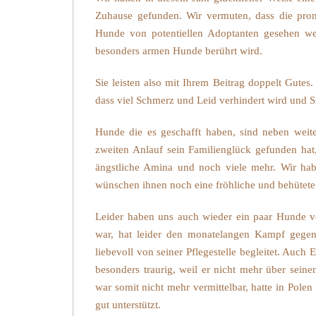
a
Zuhause gefunden. Wir vermuten, dass die promi
t
Hunde von potentiellen Adoptanten gesehen w
i
n
besonders armen Hunde berührt wird.
n
e
Sie leisten also mit Ihrem Beitrag doppelt Gutes
n
dass viel Schmerz und Leid verhindert wird und S
u
n
Hunde die es geschafft haben, sind neben weite
d
P
zweiten Anlauf sein Familienglück gefunden hat,
a
ängstliche Amina und noch viele mehr. Wir ha
t
wünschen ihnen noch eine fröhliche und behütete 
e
n
Leider haben uns auch wieder ein paar Hunde ver
2
0
war, hat leider den monatelangen Kampf gegen 
2
liebevoll von seiner Pflegestelle begleitet. Auch 
0
besonders traurig, weil er nicht mehr über sein
war somit nicht mehr vermittelbar, hatte in Pol
gut unterstützt.