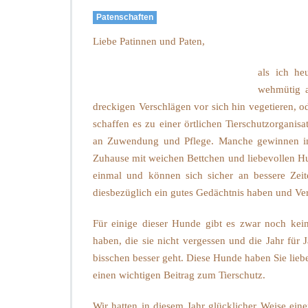
r
Patenschaften
e
Liebe Patinnen und Paten,
i
h
als ich he
n
wehmütig a
a
dreckigen Verschlägen vor sich hin vegetieren,
c
h
schaffen es zu einer örtlichen Tierschutzorgani
t
an Zuwendung und Pflege. Manche gewinnen im 
s
Zuhause mit weichen Bettchen und liebevollen Hun
b
einmal und können sich sicher an bessere Zei
r
i
diesbezüglich ein gutes Gedächtnis haben und Ver
e
f
Für einige dieser Hunde gibt es zwar noch kei
a
haben, die sie nicht vergessen und die Jahr für
n
bisschen besser geht. Diese Hunde haben Sie lieb
d
i
einen wichtigen Beitrag zum Tierschutz.
e
P
Wir hatten in diesem Jahr glücklicher Weise ein