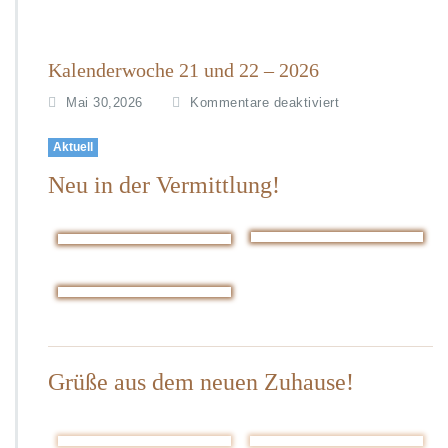
Kalenderwoche 21 und 22 – 2026
f
Mai 30,2026
Kommentare deaktiviert
ü
r
Aktuell
K
Neu in der Vermittlung!
a
l
e
n
d
e
r
w
o
c
Grüße aus dem neuen Zuhause!
h
e
2
1