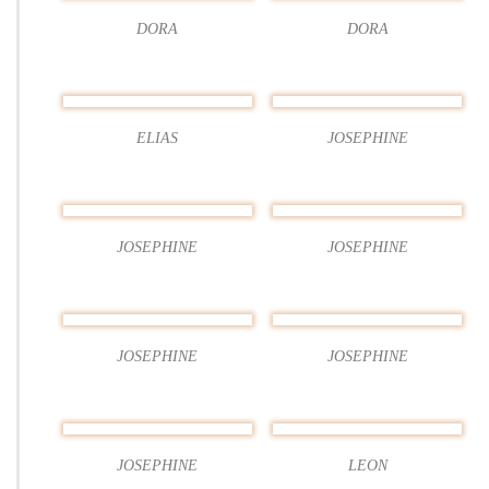
u
DORA
DORA
n
d
2
2
–
ELIAS
JOSEPHINE
2
0
2
6
JOSEPHINE
JOSEPHINE
JOSEPHINE
JOSEPHINE
JOSEPHINE
LEON