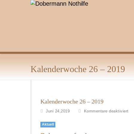
Zum
Inhalt
springen
Kalenderwoche 26 – 2019
Kalenderwoche 26 – 2019
fü
Juni 24,2019
Kommentare deaktiviert
K
2
Aktuell
–