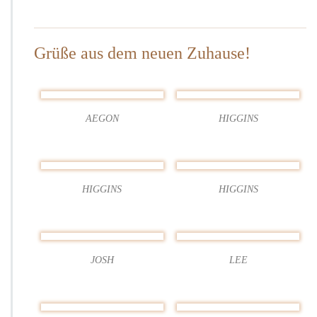
u
n
d
Grüße aus dem neuen Zuhause!
2
5
–
2
0
AEGON
HIGGINS
2
2
HIGGINS
HIGGINS
JOSH
LEE