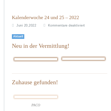
Kalenderwoche 24 und 25 – 2022
f
Juni 20,2022
Kommentare deaktiviert
ü
r
Aktuell
K
Neu in der Vermittlung!
a
l
e
n
d
e
r
w
Zuhause gefunden!
o
c
h
e
2
PACO
4