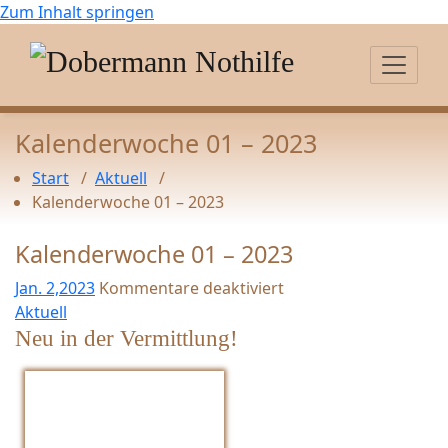
Zum Inhalt springen
Kalenderwoche 01 – 2023
Start
/
Aktuell
/
Kalenderwoche 01 – 2023
Kalenderwoche 01 – 2023
Jan. 2,2023
Kommentare deaktiviert
f
Aktuell
ü
Neu in der Vermittlung!
r
K
a
l
e