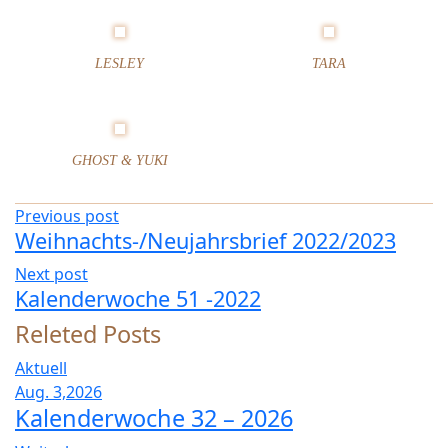
n
d
e
LESLEY
TARA
r
w
o
c
GHOST & YUKI
h
e
4
Previous post
9
Weihnachts-/Neujahrsbrief 2022/2023
u
Next post
n
Kalenderwoche 51 -2022
d
5
Releted Posts
0
Aktuell
–
2
Aug. 3,2026
0
Kalenderwoche 32 – 2026
2