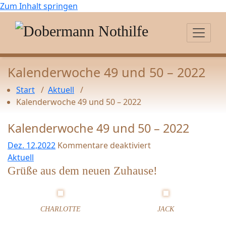
Zum Inhalt springen
Kalenderwoche 49 und 50 – 2022
Start
/
Aktuell
/
Kalenderwoche 49 und 50 – 2022
Kalenderwoche 49 und 50 – 2022
Dez. 12,2022
Kommentare deaktiviert
f
Aktuell
ü
Grüße aus dem neuen Zuhause!
r
K
a
CHARLOTTE
JACK
l
e