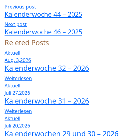
n
Previous post
d
Kalenderwoche 44 – 2025
e
Next post
r
Kalenderwoche 46 – 2025
w
o
Releted Posts
c
h
Aktuell
e
Aug. 3,2026
4
Kalenderwoche 32 – 2026
5
Weiterlesen
–
2
Aktuell
0
Juli 27,2026
2
Kalenderwoche 31 – 2026
5
Weiterlesen
Aktuell
Juli 20,2026
Kalenderwochen 29 und 30 – 2026