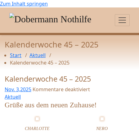
Zum Inhalt springen
Kalenderwoche 45 – 2025
Start
/
Aktuell
/
Kalenderwoche 45 – 2025
Kalenderwoche 45 – 2025
Nov. 3,2025
Kommentare deaktiviert
f
Aktuell
ü
Grüße aus dem neuen Zuhause!
r
K
a
CHARLOTTE
NERO
l
e