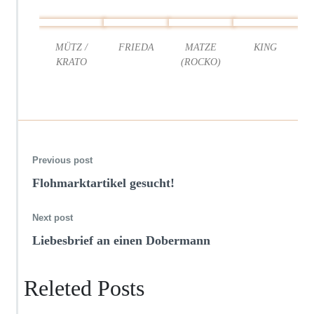
c
h
e
MÜTZ /
FRIEDA
MATZE
KING
4
KRATO
(ROCKO)
4
–
2
0
1
8
Previous post
Flohmarktartikel gesucht!
Next post
Liebesbrief an einen Dobermann
Releted Posts