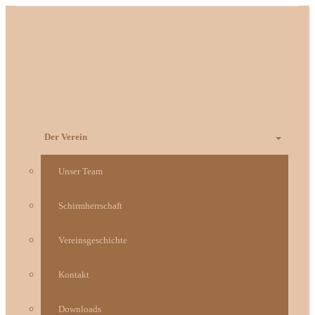
Zum
Inhalt
springen
Der Verein
Unser Team
Schirmherrschaft
Vereinsgeschichte
Kontakt
Downloads