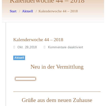
Kalenderwoche 44 – 2018
Start
/
Aktuell
/
Kalenderwoche 44 – 2018
Kalenderwoche 44 – 2018
f
Okt. 29,2018
Kommentare deaktiviert
ü
r
Aktuell
K
Neu in der Vermittlung
a
l
e
n
d
e
r
Grüße aus dem neuen Zuhause
w
o