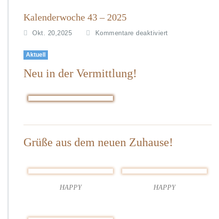
Kalenderwoche 43 – 2025
f
Okt. 20,2025
Kommentare deaktiviert
ü
r
Aktuell
K
Neu in der Vermittlung!
a
l
e
n
d
e
r
Grüße aus dem neuen Zuhause!
w
o
c
h
e
HAPPY
HAPPY
4
3
–
2