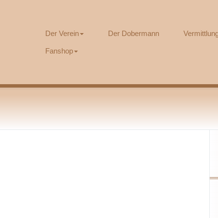
Der Verein
Der Dobermann
Vermittlu
Fanshop
r
alenderwoche
3