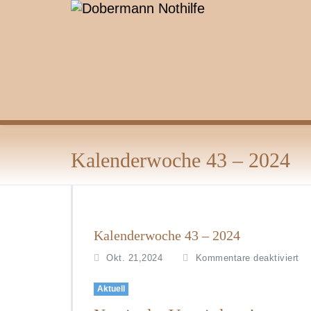
Zum
Inhalt
springen
Kalenderwoche 43 – 2024
Kalenderwoche 43 – 2024
fü
Okt. 21,2024
Kommentare deaktiviert
K
4
Aktuell
–