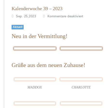
Kalenderwoche 39 – 2023
f
Sep. 25,2023
Kommentare deaktiviert
ü
r
Aktuell
K
Neu in der Vermittlung!
a
l
e
n
d
e
Grüße aus dem neuen Zuhause!
r
w
o
c
h
MADDOX
CHARLOTTE
e
3
9
–
2