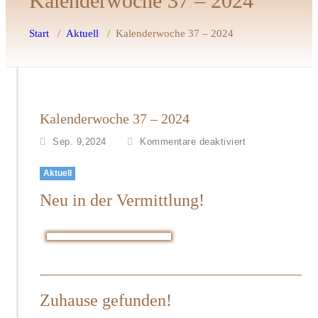
Kalenderwoche 37 – 2024
Start
/
Aktuell
/
Kalenderwoche 37 – 2024
Kalenderwoche 37 – 2024
f
Sep. 9,2024
Kommentare deaktiviert
ü
r
Aktuell
K
Neu in der Vermittlung!
a
l
e
n
d
e
r
Zuhause gefunden!
w
o