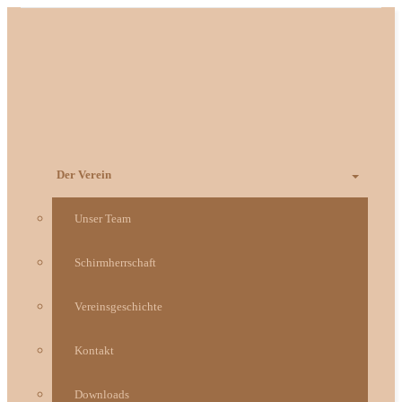
Zum
Inhalt
springen
Der Verein
Unser Team
Schirmherrschaft
Vereinsgeschichte
Kontakt
Downloads