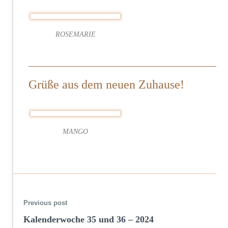
c
h
e
ROSEMARIE
3
7
–
2
0
Grüße aus dem neuen Zuhause!
2
4
MANGO
Previous post
Kalenderwoche 35 und 36 – 2024