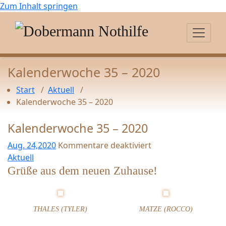
Zum Inhalt springen
Kalenderwoche 35 – 2020
Start
/
Aktuell
/
Kalenderwoche 35 – 2020
Kalenderwoche 35 – 2020
Aug. 24,2020
Kommentare deaktiviert
f
Aktuell
ü
Grüße aus dem neuen Zuhause!
r
K
a
THALES (TYLER)
MATZE (ROCCO)
l
e