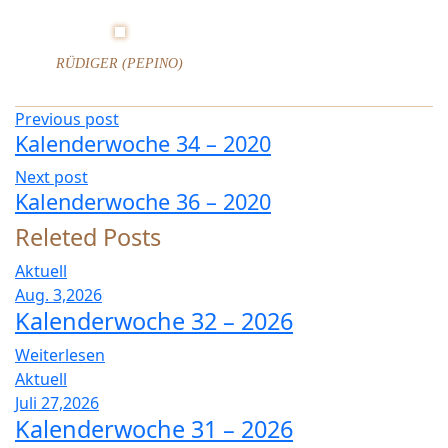
n
d
e
RÜDIGER (PEPINO)
r
w
Previous post
o
Kalenderwoche 34 – 2020
c
h
Next post
e
Kalenderwoche 36 – 2020
3
Releted Posts
5
–
Aktuell
2
Aug. 3,2026
0
Kalenderwoche 32 – 2026
2
0
Weiterlesen
Aktuell
Juli 27,2026
Kalenderwoche 31 – 2026