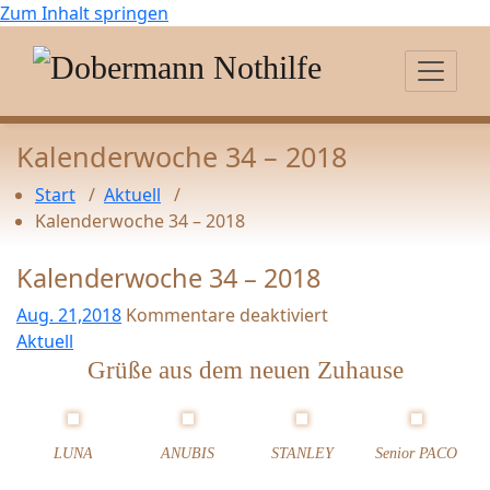
Zum Inhalt springen
Kalenderwoche 34 – 2018
Start
/
Aktuell
/
Kalenderwoche 34 – 2018
Kalenderwoche 34 – 2018
Aug. 21,2018
Kommentare deaktiviert
f
Aktuell
ü
Grüße aus dem neuen Zuhause
r
K
a
LUNA
ANUBIS
STANLEY
Senior PACO
l
e