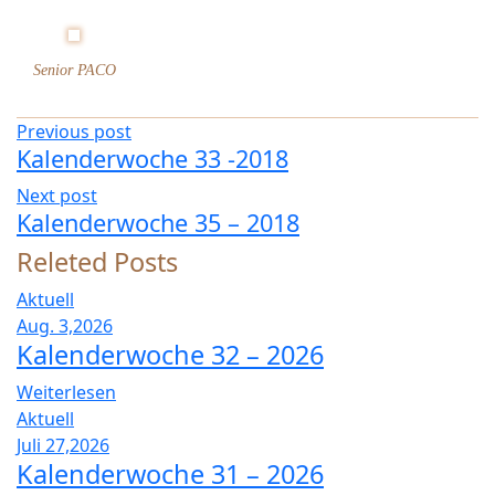
n
d
e
Senior PACO
r
w
Previous post
o
Kalenderwoche 33 -2018
c
h
Next post
e
Kalenderwoche 35 – 2018
3
Releted Posts
4
–
Aktuell
2
Aug. 3,2026
0
Kalenderwoche 32 – 2026
1
8
Weiterlesen
Aktuell
Juli 27,2026
Kalenderwoche 31 – 2026