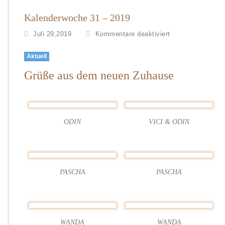
Kalenderwoche 31 – 2019
f
Juli 29,2019
Kommentare deaktiviert
ü
r
Aktuell
K
Grüße aus dem neuen Zuhause
a
l
e
n
d
ODIN
VICI & ODIN
e
r
w
o
c
PASCHA
PASCHA
h
e
3
1
–
WANDA
WANDA
2