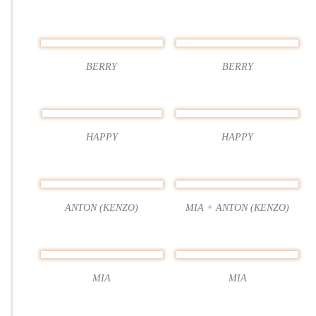
0
1
9
BERRY
BERRY
HAPPY
HAPPY
ANTON (KENZO)
MIA + ANTON (KENZO)
MIA
MIA