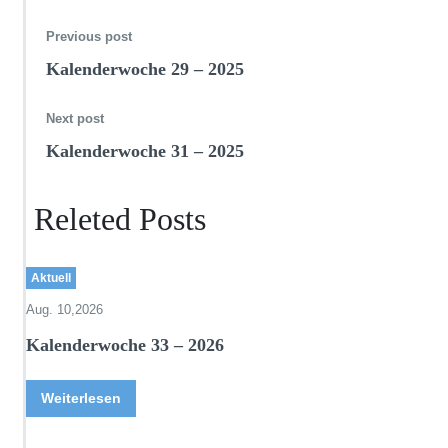
c
h
Previous post
e
Kalenderwoche 29 – 2025
3
0
–
Next post
2
Kalenderwoche 31 – 2025
0
2
5
Releted Posts
Aktuell
Aug. 10,2026
Kalenderwoche 33 – 2026
Weiterlesen