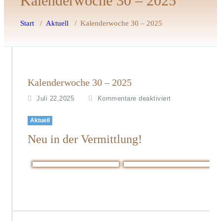
Kalenderwoche 30 – 2025
Start
/
Aktuell
/
Kalenderwoche 30 – 2025
Kalenderwoche 30 – 2025
f
Juli 22,2025
Kommentare deaktiviert
ü
r
Aktuell
K
Neu in der Vermittlung!
a
l
e
n
d
e
r
w
o