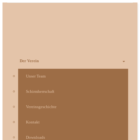
Zum
Inhalt
springen
Der Verein
Unser Team
Schirmherrschaft
Vereinsgeschichte
Kontakt
Downloads