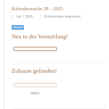
Kalenderwoche 28 – 2025
f
Juli 7,2025
Kommentare deaktiviert
ü
r
Aktuell
K
Neu in der Vermittlung!
a
l
e
n
d
e
r
Zuhause gefunden!
w
o
c
h
e
MIKO
2
8
–
2