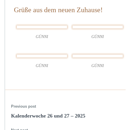
0
Grüße aus dem neuen Zuhause!
2
5
GÜNNI
GÜNNI
GÜNNI
GÜNNI
Previous post
Kalenderwoche 26 und 27 – 2025