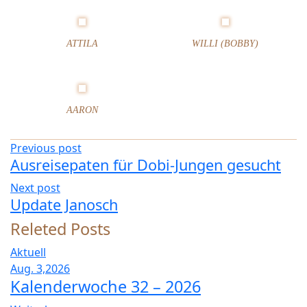
n
d
e
ATTILA
WILLI (BOBBY)
r
w
o
c
AARON
h
e
2
Previous post
8
Ausreisepaten für Dobi-Jungen gesucht
–
Next post
2
Update Janosch
0
2
Releted Posts
1
Aktuell
Aug. 3,2026
Kalenderwoche 32 – 2026