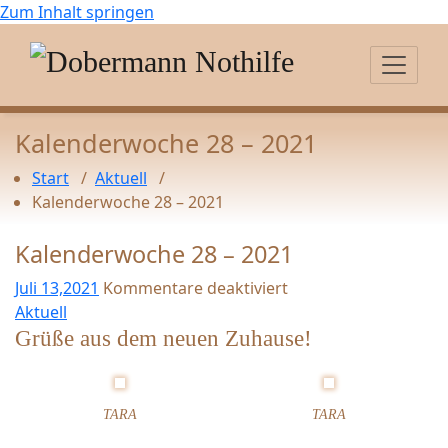
Zum Inhalt springen
Kalenderwoche 28 – 2021
Start
/
Aktuell
/
Kalenderwoche 28 – 2021
Kalenderwoche 28 – 2021
Juli 13,2021
Kommentare deaktiviert
f
Aktuell
ü
Grüße aus dem neuen Zuhause!
r
K
a
TARA
TARA
l
e