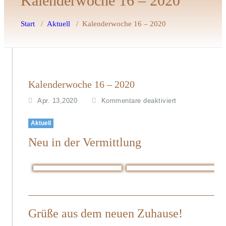
Kalenderwoche 16 – 2020
Start
/
Aktuell
/
Kalenderwoche 16 – 2020
Kalenderwoche 16 – 2020
f
Apr. 13,2020
Kommentare deaktiviert
ü
r
Aktuell
K
Neu in der Vermittlung
a
l
e
n
d
e
r
Grüße aus dem neuen Zuhause!
w
o