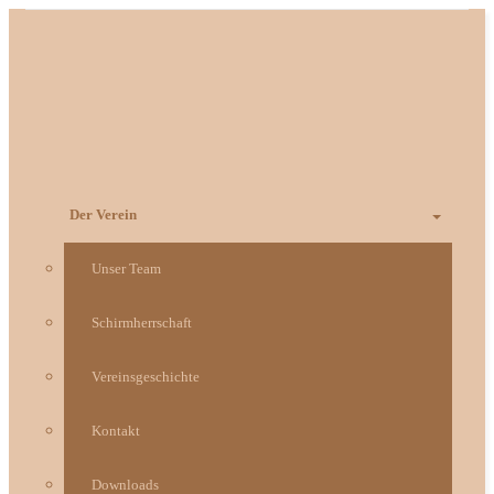
Zum
Inhalt
springen
Der Verein
Unser Team
Schirmherrschaft
Vereinsgeschichte
Kontakt
Downloads