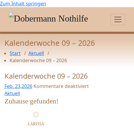
Zum Inhalt springen
Kalenderwoche 09 – 2026
Start
/
Aktuell
/
Kalenderwoche 09 – 2026
Kalenderwoche 09 – 2026
Feb. 23,2026
Kommentare deaktiviert
f
Aktuell
ü
Zuhause gefunden!
r
K
a
LARISSA
l
e