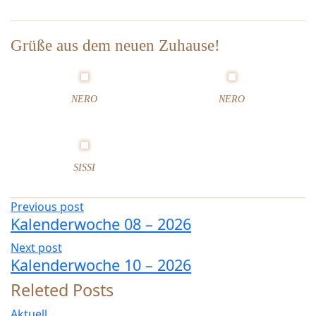
n
d
e
Grüße aus dem neuen Zuhause!
r
w
o
NERO
NERO
c
h
e
0
9
SISSI
–
2
Previous post
0
Kalenderwoche 08 – 2026
2
6
Next post
Kalenderwoche 10 – 2026
Releted Posts
Aktuell