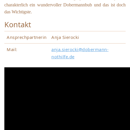
charakterlich ein wundervoller Dobermannbub und das ist doch
das Wichtigste.
Kontakt
Ansprechpartnerin
Anja Sierocki
Mail:
anja.sierocki@dobermann-
nothilfe.de