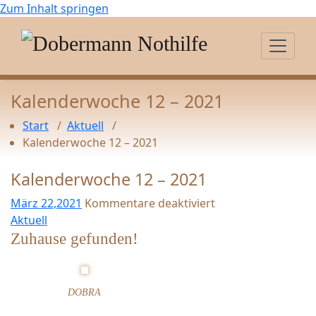
Zum Inhalt springen
Kalenderwoche 12 – 2021
Start
/
Aktuell
/
Kalenderwoche 12 – 2021
Kalenderwoche 12 – 2021
März 22,2021
Kommentare deaktiviert
f
Aktuell
ü
Zuhause gefunden!
r
K
a
DOBRA
l
e