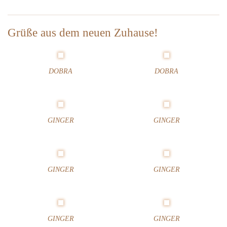
n
d
e
Grüße aus dem neuen Zuhause!
r
w
o
DOBRA
DOBRA
c
h
e
1
2
GINGER
GINGER
–
2
0
2
GINGER
GINGER
1
GINGER
GINGER