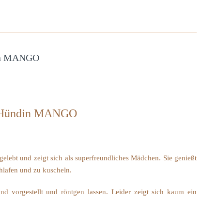
din MANGO
ndenaufruf
ermann-
n-Hündin MANGO
din
NGO
ngelebt und zeigt sich als superfreundliches Mädchen. Sie genießt
chlafen und zu kuscheln.
nd vorgestellt und röntgen lassen. Leider zeigt sich kaum ein