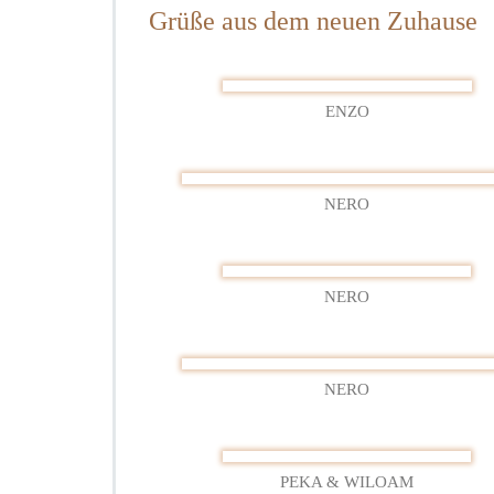
Grüße aus dem neuen Zuhause
19
–
202
ENZO
NERO
NERO
NERO
PEKA & WILOAM