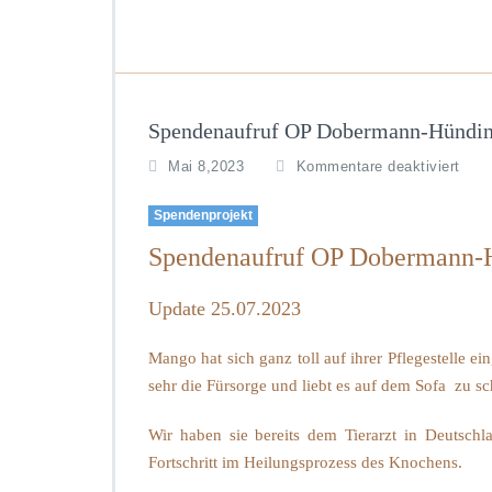
Spendenaufruf OP Dobermann-Hün
für
Mai 8,2023
Kommentare deaktiviert
Spe
OP
Spendenprojekt
Dob
Spendenaufruf OP Doberman
Hün
MA
Update 25.07.2023
Mango hat sich ganz toll auf ihrer Pflegestelle ei
sehr die Fürsorge und liebt es auf dem Sofa zu s
Wir haben sie bereits dem Tierarzt in Deutschla
Fortschritt im Heilungsprozess des Knochens.