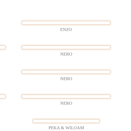
3
ENZO
NERO
NERO
NERO
PEKA & WILOAM