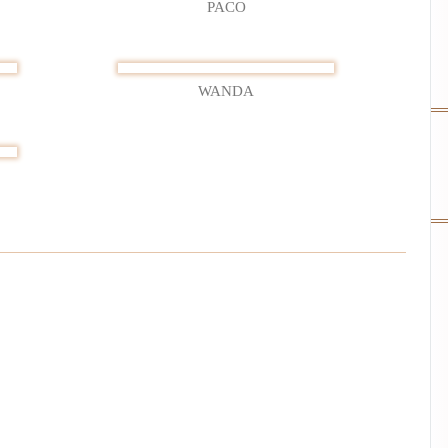
PACO
WANDA
lenderwoche
23