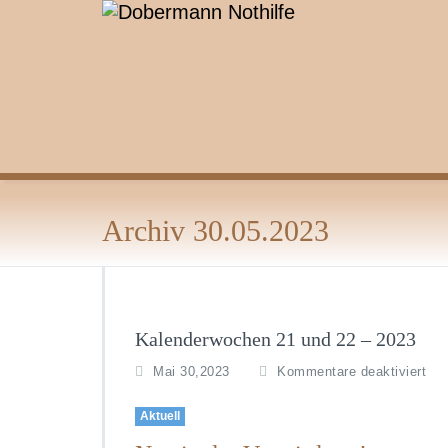
Zum
Inhalt
springen
Archiv 30.05.2023
Kalenderwochen 21 und 22 – 2023
für
Mai 30,2023
Kommentare deaktiviert
Ka
21
Aktuell
un