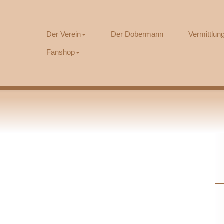
Der Verein
Der Dobermann
Vermittlu
Fanshop
lenderwochen
d