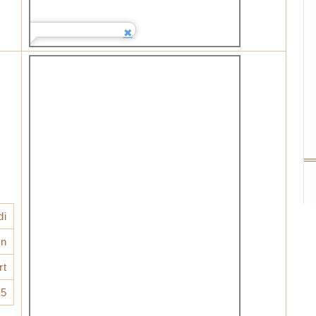
di
n
rt
25