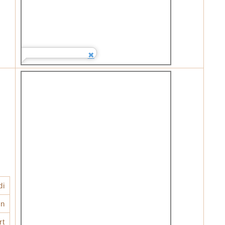
di
n
rt