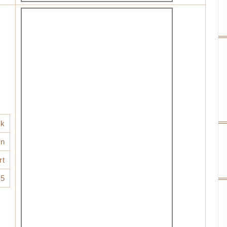
jk
n
rt
25