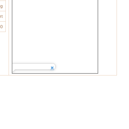
ng
rt
20