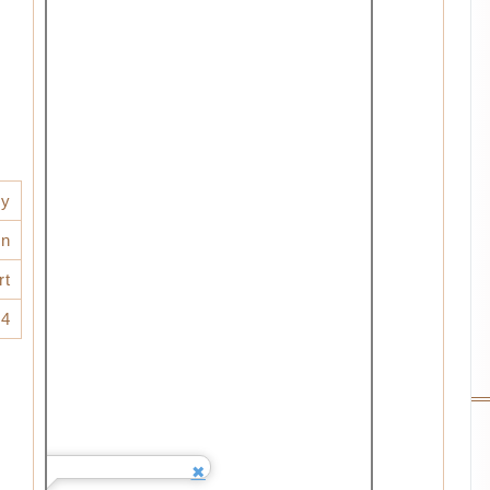
ey
n
rt
24