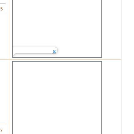
25
ny